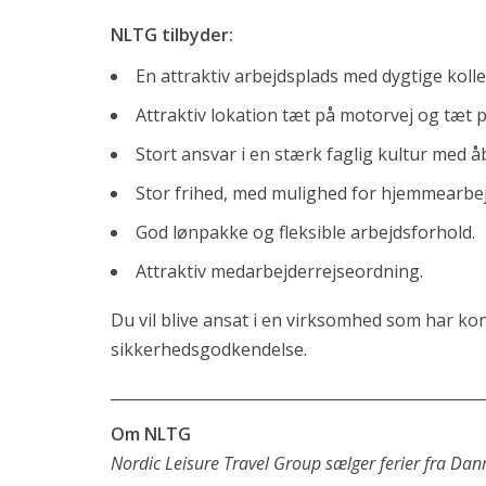
info@recruit-it.com
NLTG tilbyder:
Dalumvej 75
En attraktiv arbejdsplads med dygtige koll
5250 Odense SV
Attraktiv lokation tæt på motorvej og tæt 
Gammel Kongevej 35
Stort ansvar i en stærk faglig kultur med 
1610 København K
Stor frihed, med mulighed for hjemmearbejde,
P. O. Pedersens Vej 2
8200 Aarhus N
God lønpakke og fleksible arbejdsforhold.
+45 71 99 02 10
Attraktiv medarbejderrejseordning.
info@recruit-it.se
P. O. Pedersens Vej 2
Du vil blive ansat i en virksomhed som har k
8200 Aarhus N
sikkerhedsgodkendelse.
Dalumvej 75
_________________________________________________
5250 Odense SV
Om NLTG
Gammel Kongevej 35
Nordic Leisure Travel Group sælger ferier fra Dan
1610 København K