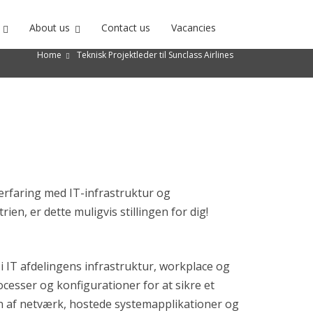
About us
Contact us
Vacancies
Home
Teknisk Projektleder til Sunclass Airlines
 erfaring med IT-infrastruktur og
en, er dette muligvis stillingen for dig!
i IT afdelingens infrastruktur, workplace og
cesser og konfigurationer for at sikre et
en af netværk, hostede systemapplikationer og