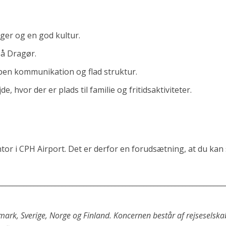
eger og en god kultur.
på Dragør.
åben kommunikation og flad struktur.
 hvor der er plads til familie og fritidsaktiviteter.
ontor i CPH Airport. Det er derfor en forudsætning, at du 
________________________________________________________________
mark, Sverige, Norge og Finland. Koncernen består af rejseselskab