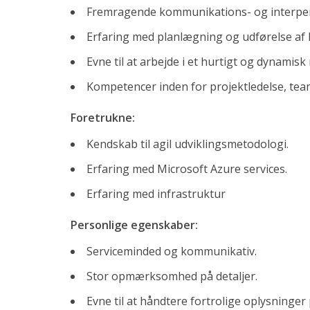
Fremragende kommunikations- og interper
Bid Manager til Comby A/S
Erfaring med planlægning og udførelse af I
Embedded udvikler til HMF Group
Evne til at arbejde i et hurtigt og dynamisk
Senior Network Engineer til Bauhaus Nordic
Kompetencer inden for projektledelse, teaml
Software Engineer/Architect for Deloitte Engineering
Foretrukne:
Senior Network Engineer til Bauhaus Nordic
Kendskab til agil udviklingsmetodologi.
Software Engineer/Architect for Deloitte Engineering
Erfaring med Microsoft Azure services.
CTO til Reshopper
Erfaring med infrastruktur
Teknisk Projektleder til Sunclass Airlines
Personlige egenskaber:
Scrum Master til Ase i København
Serviceminded og kommunikativ.
Kontakt
Stor opmærksomhed på detaljer.
Evne til at håndtere fortrolige oplysninger 
+45 71 99 02 10