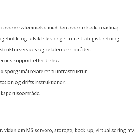
gn i overensstemmelse med den overordnede roadmap.
geholde og udvikle løsninger i en strategisk retning.
strukturservices og relaterede områder.
rernes support efter behov.
 spørgsmål relateret til infrastruktur.
ation og driftsinstruktioner.
n the software industry.
e solve
 ekspertiseområde.
ur, viden om MS servere, storage, back-up, virtualisering mv.