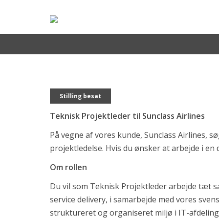
Teknisk Projektleder til Sunclass Airli
Stilling besat
Teknisk Projektleder til Sunclass Airlines
På vegne af vores kunde, Sunclass Airlines, s
For virksomheder
projektledelse. Hvis du ønsker at arbejde i en 
Why Recruit IT
Om rollen
Test & Analysis
Du vil som Teknisk Projektleder arbejde tæt s
References
service delivery, i samarbejde med vores svens
For kandidater
struktureret og organiseret miljø i IT-afdeli