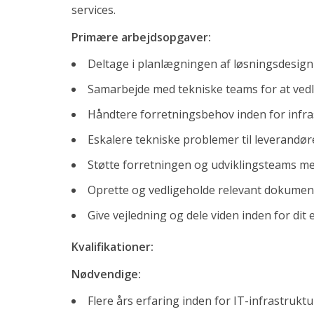
services.
Candidate
Send us your resume
Primære arbejdsopgaver:
Preparing for a job interview – the whole shebang
Deltage i planlægningen af løsningsdesi
Om os
Samarbejde med tekniske teams for at vedli
Candidate
Håndtere forretningsbehov inden for infra
Send us your resume
Eskalere tekniske problemer til leverandø
Preparing for a job interview – the whole shebang
Nyheder
Støtte forretningen og udviklingsteams med
Oprette og vedligeholde relevant dokument
The AI revolution has already happened – at least i
Changes in the types of recruitment assignments w
Give vejledning og dele viden inden for dit
Soccer Jersey Friday
Kvalifikationer:
Nyeste ledige stillinger
Nødvendige:
Salgskonsulent til EcoMobility
Flere års erfaring inden for IT-infrastrukt
German-speaking IT Supporter