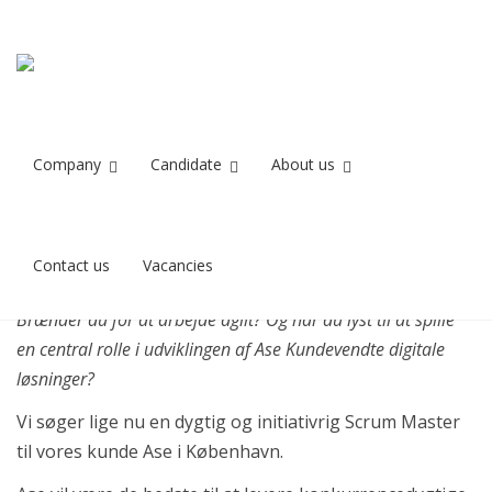
Scrum Master til
Home
Scrum Master til Ase i København
Ase i København
Company
Candidate
About us
Stilling besat
Contact us
Vacancies
Vil du være med til at levere fremtidens digitale løsninger?
Brænder du for at arbejde agilt? Og har du lyst til at spille
en central rolle i udviklingen af Ase Kundevendte digitale
løsninger?
Vi søger lige nu en dygtig og initiativrig Scrum Master
til vores kunde Ase i København.