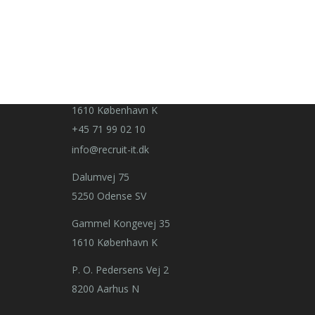
P. O. Pedersens Vej 2
8200 Aarhus N
Dalumvej 75
5250 Odense SV
Gammel Kongevej 35
1610 København K
+45 71 99 02 10
info@recruit-it.dk
Dalumvej 75
5250 Odense SV
Gammel Kongevej 35
1610 København K
P. O. Pedersens Vej 2
8200 Aarhus N