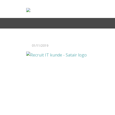
Teknisk Projektleder til Sunclass Airlines
Recruit IT kunde – Satair logo
Scrum Master til Ase i København
Kontakt
+45 71 99 02 10
01/11/2019
info@recruit-it.com
Dalumvej 75
5250 Odense SV
Gammel Kongevej 35
1610 København K
P. O. Pedersens Vej 2
8200 Aarhus N
+45 71 99 02 10
info@recruit-it.se