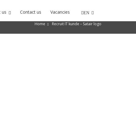
 us
Contact us
Vacancies
EN
Home
Recruit IT kunde – Satair logo